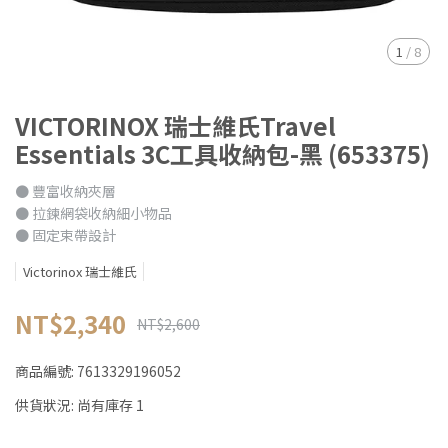
1
/
8
VICTORINOX 瑞士維氏Travel
Essentials 3C工具收納包-黑 (653375)
● 豐富收納夾層
● 拉鍊網袋收納細小物品
● 固定束帶設計
Victorinox 瑞士維氏
NT$2,340
NT$2,600
商品編號:
7613329196052
供貨狀況:
尚有庫存 1