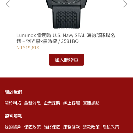
吋電
Luminox 雷明時 U.S. Navy SEAL 海豹部隊聯名
Lu
錶 – 消光黑x黑時標 / 3581BO
行者
NT$19,618
NT
加入購物車
關於我們
關於利拓
最新消息
企業採購
線上客服
實體據點
顧客服務
我的帳戶
保固政策
維修保固
服務條款
退款政策
隱私政策