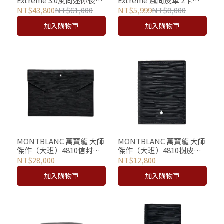
Extreme 3.0風尚迷你後背
Extreme 風尚皮革 2卡式
包 - 黑 (M Lock 4810鎖扣)
手機保護殼 - iPhone 15
NT$43,800
NT$61,000
NT$5,999
NT$8,000
Pro Max適用
加入購物車
加入購物車
MONTBLANC 萬寶龍 大師
MONTBLANC 萬寶龍 大師
傑作（大班）4810信封型
傑作（大班）4810樹皮印
收納包/手拿包/平板包
花4卡名片夾
NT$28,000
NT$12,800
加入購物車
加入購物車