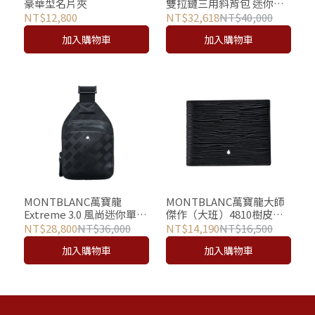
豪華型名片夾
雙拉鏈三用斜背包 迷你包
(肩背/手拿/附掛)
NT$12,800
NT$32,618
NT$40,000
加入購物車
加入購物車
MONTBLANC萬寶龍
MONTBLANC萬寶龍大師
Extreme 3.0 風尚迷你單肩
傑作（大班）4810樹皮印
包 / 胸包 (灰藍)
花6卡雙ID證件視窗短夾
NT$28,800
NT$36,000
NT$14,190
NT$16,500
加入購物車
加入購物車