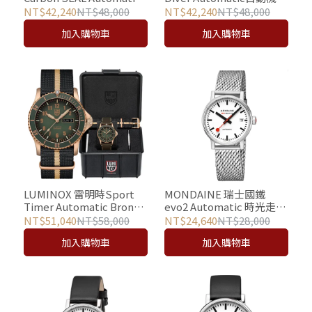
海豹部隊自動機械錶 /
錶 – Midnight Mariner /
NT$42,240
NT$48,000
NT$42,240
NT$48,000
3875
3101H
加入購物車
加入購物車
LUMINOX 雷明時Sport
MONDAINE 瑞士國鐵
Timer Automatic Bronze
evo2 Automatic 時光走廊
青銅機械錶/全球限量紀念
自動機械錶 - 35mm /
NT$51,040
NT$58,000
NT$24,640
NT$28,000
/ 0936-SET
35610SM
加入購物車
加入購物車