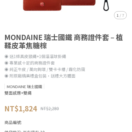
1
/
7
MONDAINE 瑞士國鐵 商務證件套 – 植
鞣皮革焦糖棕
◉ 送1條真皮頸繩+1個溜溜球掛繩
◉ 專業感十足的商務證件套
◉ 純正牛皮 / 萬向鉤環 / 雙卡卡槽 / 霧化防窺
◉ 附原廠精美禮盒包裝，送禮大方體面
MONDAINE 瑞士國鐵
雙面感應+雙繩
NT$1,824
NT$2,280
商品編號: