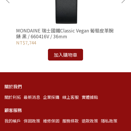
/
MONDAINE 瑞士國鐵Classic Vegan 葡萄皮革腕
MO
錶 黑 / 660416V / 36mm
地灰
NT$7,744
NT
加入購物車
關於我們
關於利拓
最新消息
企業採購
線上客服
實體據點
顧客服務
我的帳戶
保固政策
維修保固
服務條款
退款政策
隱私政策