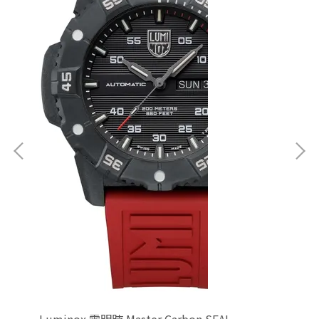
可見，提升個人隱私保護，避免敏感資訊被他人窺探，適合
銀行、科技業等對資訊安全有高要求的職場人士。
附原廠精美禮盒
|
送禮體面大方
此款證件套採用
MONDAINE
原廠精美禮盒
包裝，無論
是
送禮或自用都展現高級質感。瑞士工藝結合時尚設計，讓日
常小物也能成為品