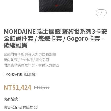
1
/
9
MONDAINE 瑞士國鐵 蘇黎世系列3卡安
全釦證件套 / 悠遊卡套 / Gogoro卡套 –
碳纖維黑
頸繩附安全釦遇強大外力自動斷開
萬向鉤環 / 3卡卡槽 / 霧化防窺
附原廠精美禮盒包裝，送禮大方體面
MONDAINE 瑞士國鐵
NT$1,424
NT$1,780
商品編號:
供貨狀況:
尚有庫存 10