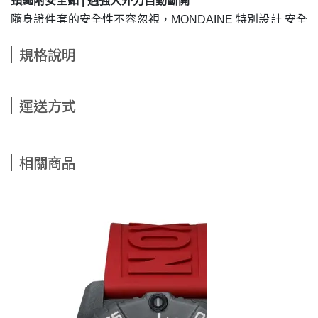
頸繩附安全釦
|
遇強大外力自動斷開
隨身證件套的安全性不容忽視，
MONDAINE
特別設計
安全
釦頸繩，當遇到突發拉扯或強大外力時，能自動斷開，避免
規格說明
意外發生，適合通勤族、學生、機場工作者及長時間配戴證
件的專業人士，確保使用過程更安心。
萬向鉤環設計
|
靈活多變的實用機能
運送方式
360
度萬向鉤環讓掛繩與證件套不易糾結，即使頻繁取用卡
片或轉動頸繩，也能保持順暢不打結，提升日常使用的便利
性。
相關商品
3
卡卡槽設計
|
滿足日常需求
主證件層：可存放員工證、學生證或政府機關證件，讓身份
識別更簡潔便利。
雙側卡槽：可放置悠遊卡、信用卡、
Gogoro
感應卡等，無
論通勤、購物或進出門禁，一卡即刷，省去翻找的時間。
霧化防窺保護
|
隱私不外露
透明視窗採用
霧化防窺設計，確保證件內容僅在特定角度