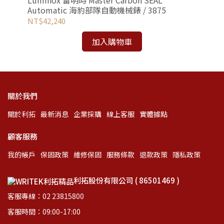
 /
Luminox 雷明時 Master Carbon SEAL
MO
Automatic 海豹部隊自動機械錶 / 3875
錶 
NT$42,240
NT
加入購物車
關於我們
關於利拓
最新消息
企業採購
線上客服
實體據點
顧客服務
我的帳戶
保固政策
維修保固
服務條款
退款政策
隱私政策
利拓股份有限公司 ( 86501469 )
客服專線：02 23815800
客服時間：09:00-17:00