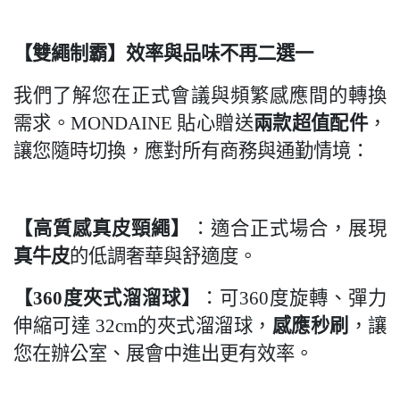
【雙繩制霸】效率與品味不再二選一
我們了解您在正式會議與頻繁感應間的轉換
需求。MONDAINE 貼心贈送
兩款超值配件
，
讓您隨時切換，應對所有商務與通勤情境：
【高質感真皮頸繩】
：適合正式場合，展現
真牛皮
的低調奢華與舒適度。
【360度夾式溜溜球】
：可360度旋轉、彈力
伸縮可達 32cm的夾式溜溜球，
感應秒刷
，讓
您在辦公室、展會中進出更有效率。