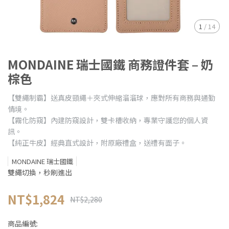
1
/
14
MONDAINE 瑞士國鐵 商務證件套 – 奶
棕色
【雙繩制霸】送真皮頸繩＋夾式伸縮溜溜球，應對所有商務與通勤
情境。
【霧化防窺】內建防窺設計，雙卡槽收納，專業守護您的個人資
訊。
【純正牛皮】經典直式設計，附原廠禮盒，送禮有面子。
MONDAINE 瑞士國鐵
雙繩切換，秒刷進出
NT$1,824
NT$2,280
商品編號: