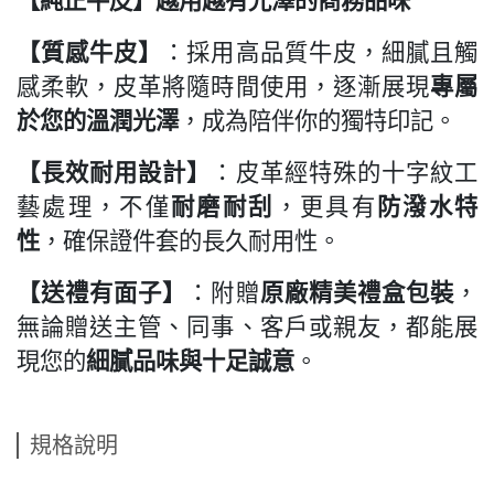
【純正牛皮】越用越有光澤的商務品味
【質感牛皮】
：採用高品質牛皮，細膩且觸
感柔軟，皮革將隨時間使用，逐漸展現
專屬
於您的溫潤光澤
，成為陪伴你的獨特印記。
【長效耐用設計】
：皮革經特殊的十字紋工
藝處理，不僅
耐磨耐刮
，更具有
防潑水特
性
，確保證件套的長久耐用性。
【送禮有面子】
：附贈
原廠精美禮盒包裝
，
無論贈送主管、同事、客戶或親友，都能展
現您的
細膩品味與十足誠意
。
規格說明