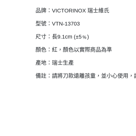
品牌：VICTORINOX 瑞士維氏
型號：VTN-13703
尺寸：長9.1cm (±5﹪)
顏色：紅，顏色以實際商品為準
產地：瑞士生產
備註：請將刀款遠離孩童，並小心使用，