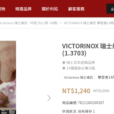
選物
精選品牌
關於利拓
顧客服務
企
Victorinox 瑞士維氏 - 中型刀(11用~20用)
VICTORINOX 瑞士維氏 攀登者14用 瑞
VICTORINOX 瑞
(1.3703)
◉ 瑞士百年經典品牌
◉ 14種隨身必備功能
攀登者14
Victorinox 瑞士維氏
NT$1,240
NT$1,550
商品編號:
7611160100207
供貨狀況:
尚有庫存 1