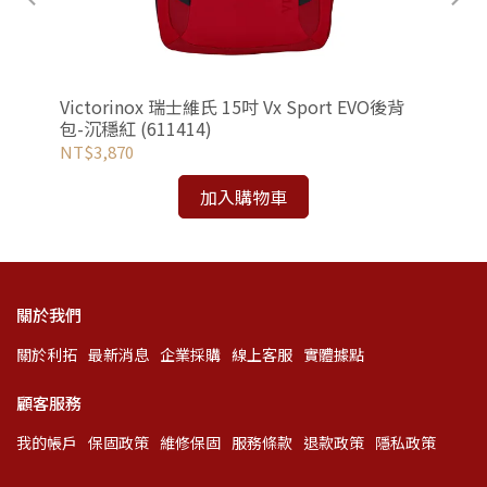
吋電
Victorinox 瑞士維氏 15吋 Vx Sport EVO後背
Vi
包-沉穩紅 (611414)
包-
NT$3,870
NT
加入購物車
關於我們
關於利拓
最新消息
企業採購
線上客服
實體據點
顧客服務
我的帳戶
保固政策
維修保固
服務條款
退款政策
隱私政策