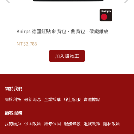
吋豪
Knirps 德國紅點 斜背包•側背包 - 碳纖維紋
Vi
吋豪
NT$2,788
NT
加入購物車
關於我們
關於利拓
最新消息
企業採購
線上客服
實體據點
顧客服務
我的帳戶
保固政策
維修保固
服務條款
退款政策
隱私政策