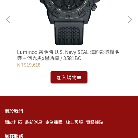
背
Luminox 雷明時 U.S. Navy SEAL 海豹部隊聯名
Vi
錶 – 消光黑x黑時標 / 3581BO
吋豪
NT$19,618
NT
加入購物車
關於我們
關於利拓
最新消息
企業採購
線上客服
實體據點
顧客服務