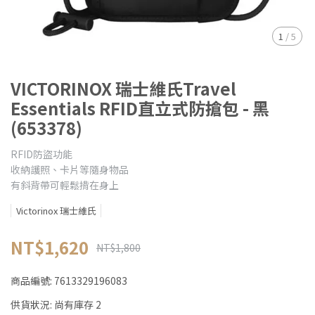
1
/
5
VICTORINOX 瑞士維氏Travel
Essentials RFID直立式防搶包 - 黑
(653378)
RFID防盜功能
收納護照、卡片等隨身物品
有斜背帶可輕鬆揹在身上
Victorinox 瑞士維氏
NT$1,620
NT$1,800
商品編號:
7613329196083
供貨狀況:
尚有庫存 2