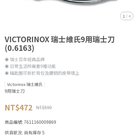
1
/
4
VICTORINOX 瑞士維氏9用瑞士刀
(0.6163)
◉ 瑞士百年經典品牌
◉ 日常生活所需要9種功能
◉ 鑰匙圈可掛於背包及腰間的皮帶環上
Victorinox 瑞士維氏
9用瑞士刀
NT$472
NT$590
商品編號:
7611160009869
供貨狀況:
尚有庫存 5