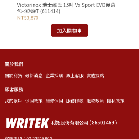
肩時尚
Victorinox 瑞士維氏 15吋 Vx Sport EVO後背
Vi
包-沉穩紅 (611414)
可擴
NT$3,870
NT
加入購物車
關於我們
關於利拓
最新消息
企業採購
線上客服
實體據點
顧客服務
我的帳戶
保固政策
維修保固
服務條款
退款政策
隱私政策
利拓股份有限公司 ( 86501469 )
客服專線：02 23815800