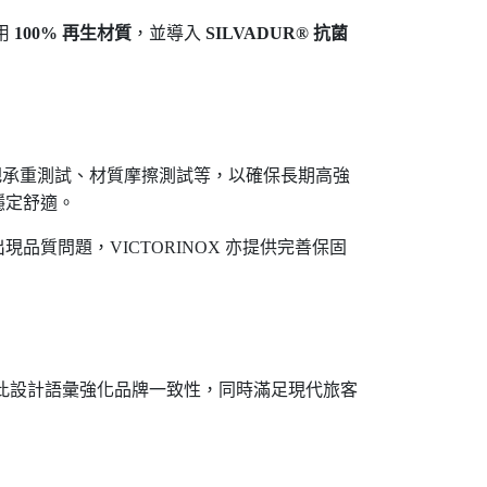
用
100%
再生材質
，並導入
SILVADUR®
抗菌
把承重測試、材質摩擦測試等，以確保長期高強
穩定舒適。
出現品質問題，
VICTORINOX
亦提供完善保固
此設計語彙強化品牌一致性，同時滿足現代旅客