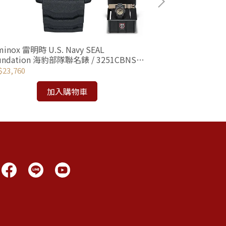
minox 雷明時 U.S. Navy SEAL
Knirps 德國
undation 海豹部隊聯名錶 / 3251CBNSF-
繩)-碳纖維紋
T
23,760
NT$1,422
加入購物車