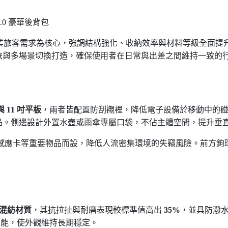
.0
豪華後背包
業旅客需求為核心，強調結構強化、收納效率與材料等級全面提
旅與多場景切換打造，確保使用者在日常與出差之間維持一致的
與
11
吋平板
，兩者皆配置防刮襯裡，降低電子設備於移動中的
品。側邊設計外置水壺或雨傘專屬口袋，不佔主體空間，提升垂
感應卡等重要物品而設，降低人流密集環境的失竊風險。前方鉤
混紡材質
，其抗拉扯與耐磨表現較標準值高出
35%
，並具防潑
性能，使外觀維持長期穩定。