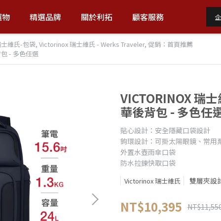
選物
精選品牌
關於利拓
顧客服務
企
x 瑞士維氏-包袋
,
Victorinox 瑞士維氏 - Werks Traveler
,
促銷：首頁推薦
後背包 - 多色任選
VICTORINOX 瑞士
華後背包 - 多色任
貼心設計：安全隱藏口袋設計
鉤環設計：可掛太陽眼鏡、常用
外置水壺雨傘口袋
防水拉鍊快取口袋
雙層夾設計
Victorinox 瑞士維氏
NT$10,395
NT$11,55