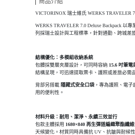
商品介紹
VICTORINOX
瑞士維氏
WERKS TRAVELER 7
WERKS TRAVELER 7.0 Deluxe Backpack
以專
列採瑞士設計與工程標準，針對通勤、跨城差
結構優化：多模組收納系統
包體採雙層夾層設計，可同時容納
15.6
吋筆電
結構呈現，可迅速提取票卡、護照或差旅必需
背部另搭載
隱藏式安全口袋
，專為護照、電子
用的便利性。
材料升級：耐用、潔淨、永續三效並行
包款主體採用
1680×840
再生彈道編織聚酯纖維
天候變化。材質同時具備抗
UV
、抗皺與耐候