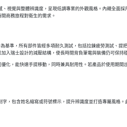
感、視覺與整體辨識度，呈現低調專業的外觀風格。內襯全面採
時間商務旅程對衛生的需求。
計為基準，所有部件皆經多項耐久測試，包括拉鍊疲勞測試、提
並加入瑞士設計的減壓結構，使長時間背負筆電與裝備仍可保持
而優化，能快速手提移動，同時兼具耐用性。若產品於使用期間
刻字，包含姓名縮寫或符號標示，提升辨識度並打造專屬風格。