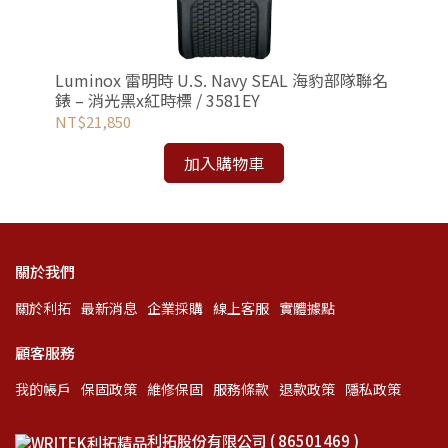
禮盒
Luminox 雷明時 U.S. Navy SEAL 海豹部隊聯名
Lu
錶 – 消光黑x紅時標 / 3581EY
海豹
NT$21,850
NT
加入購物車
關於我們
關於利拓
最新消息
企業採購
線上客服
實體據點
顧客服務
我的帳戶
保固政策
維修保固
服務條款
退款政策
隱私政策
利拓股份有限公司 ( 86501469 )