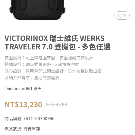
1
/
21
VICTORINOX 瑞士維氏 WERKS
TRAVELER 7.0 登機包 - 多色任選
安全設計：可上鎖電腦夾層、安全隱藏口袋設計
特殊設計：磁吸式壓縮帶、360擴展空間
貼心設計：採用全開式開合設計、防水拉鍊快取口袋
收納井然有序，滿足商務需要
Victorinox 瑞士維氏
NT$13,230
NT$14,700
商品編號:
7611160300386
供貨狀況:
尚有庫存