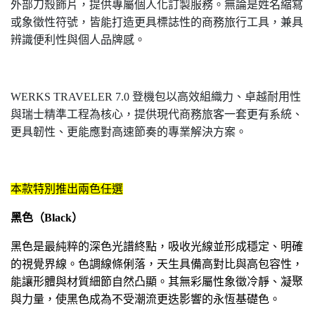
外部刀殼飾片，提供專屬個人化訂製服務。無論是姓名縮寫
或象徵性符號，皆能打造更具標誌性的商務旅行工具，兼具
辨識便利性與個人品牌感。
WERKS TRAVELER 7.0
登機包以高效組織力、卓越耐用性
與瑞士精準工程為核心，提供現代商務旅客一套更有系統、
更具韌性、更能應對高速節奏的專業解決方案。
本款特別推出兩色任選
黑色（
Black
）
黑色是最純粹的深色光譜終點，吸收光線並形成穩定、明確
的視覺界線。色調線條俐落，天生具備高對比與高包容性，
能讓形體與材質細節自然凸顯。其無彩屬性象徵冷靜、凝聚
與力量，使黑色成為不受潮流更迭影響的永恆基礎色。