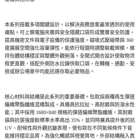
本系列搭載多項關鍵設計，以解決商務旅客最常遇到的使用
痛點。可上鎖電腦夾層與安全隱藏口袋形成雙層安全防護，
提高機密文件與電子設備的保護強度。磁吸式壓縮帶與
360
度擴展空間強化容量彈性，能依行程隨時調整裝載規模，維
持包體結構穩定與整體外觀俐落。全開式開合設計使取物流
程更直觀，搭配外側防水拉鍊快取口袋，在轉機、通勤、安
檢或辦公場景中均能迅速存取必要物品。
核心材料與結構是此系列的重要基礎。包款採兩種再生彈道
編織聚酯纖維混織製成，具備高抗拉扯、高耐磨與防潑水性
能；其中採用
1680×840
規格的彈道編織聚酯纖維，其耐磨
損與抗張強度較標準水準高出
35%
，並同時兼具提升後的抗
UV
、耐候性與外觀抗皺表現，使包款在不同氣候條件下皆
能維持穩定品質。為強化觸感與視覺質地，外部結構融入真