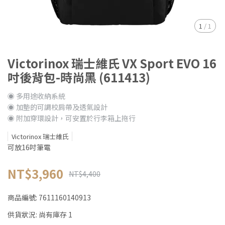
1
/
1
Victorinox 瑞士維氏 VX Sport EVO 16
吋後背包-時尚黑 (611413)
◉ 多用途收納系統
◉ 加墊的可調校肩帶及透氣設計
◉ 附加穿環設計，可安置於行李箱上拖行
Victorinox 瑞士維氏
可放16吋筆電
NT$3,960
NT$4,400
商品編號:
7611160140913
供貨狀況:
尚有庫存 1