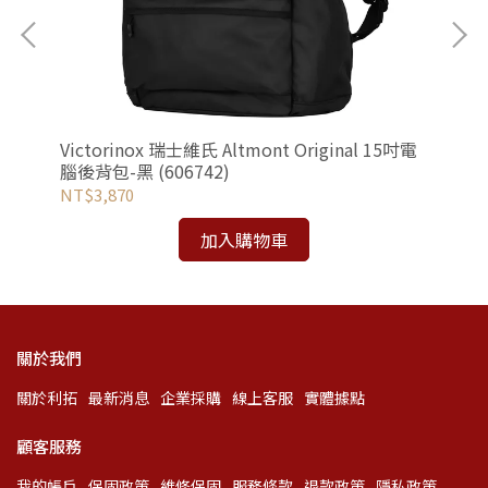
]
Victorinox 瑞士維氏 Altmont Original 15吋電
Vi
腦後背包-黑 (606742)
華型
NT$3,870
NT
加入購物車
關於我們
關於利拓
最新消息
企業採購
線上客服
實體據點
顧客服務
我的帳戶
保固政策
維修保固
服務條款
退款政策
隱私政策