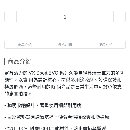
商品介紹
規格說明
運送方式
商品介紹
富有活力的 VX Sport EVO 系列演變自經典瑞士軍刀的多功
能性，以實 用為設計核心，提供多用途收納、設備保護和
極致舒適，這些耐用的時 尚產品是日常生活中可放心依靠
的忠實拍擋。
• 聰明收納設計，著重使用細節耐用度
• 背部軟墊設有透氣坑槽，使背者保持涼爽和舒適感
• 採用100% 耐磨900D尼龍材質，防止磨損與撕裂