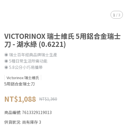
1
/
3
VICTORINOX 瑞士維氏 5用鋁合金瑞士
刀 - 湖水綠 (0.6221)
◉ 瑞士百年經典品牌瑞士生產
◉ 5種日常生活所需功能
◉ 5.8公分小巧易攜帶
Victorinox 瑞士維氏
5用鋁合金瑞士刀
NT$1,088
NT$1,360
商品編號:
7613329119013
供貨狀況:
尚有庫存 3