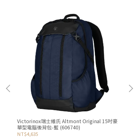
]
Victorinox瑞士維氏 Altmont Original 15吋豪
Vi
華型電腦後背包-藍 (606740)
華型
NT$4,635
NT