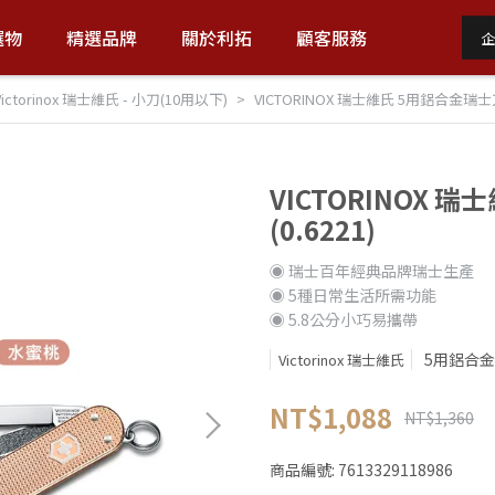
選物
精選品牌
關於利拓
顧客服務
企
Victorinox 瑞士維氏 - 小刀(10用以下)
VICTORINOX 瑞士維氏 5用鋁合金瑞士刀 -
VICTORINOX 
(0.6221)
◉ 瑞士百年經典品牌瑞士生產
◉ 5種日常生活所需功能
◉ 5.8公分小巧易攜帶
5用鋁合
Victorinox 瑞士維氏
NT$1,088
NT$1,360
商品編號:
7613329118986