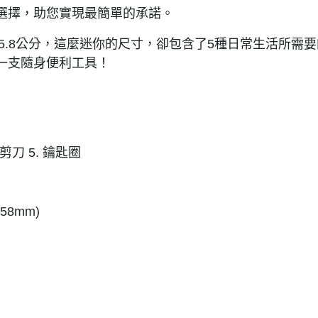
選擇，助您實現最簡單的承諾。
只有5.8公分，這麼迷你的尺寸，卻包含了5種日常生活所
一支隨身便利工具！
 剪刀 5. 鑰匙圈
58mm)