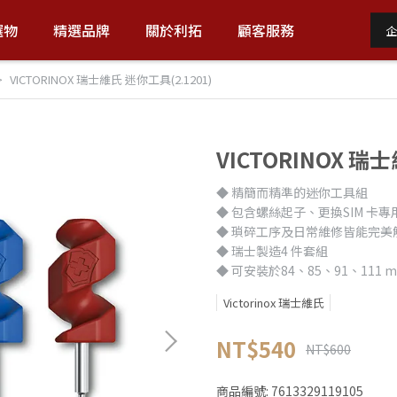
選物
精選品牌
關於利拓
顧客服務
企
VICTORINOX 瑞士維氏 迷你工具(2.1201)
VICTORINOX 瑞
◆ 精簡而精準的迷你工具組
◆ 包含螺絲起子、更換SIM 卡專
◆ 瑣碎工序及日常維修皆能完美
◆ 瑞士製造4 件套組
◆ 可安裝於84、85、91、11
Victorinox 瑞士維氏
NT$540
NT$600
商品編號:
7613329119105