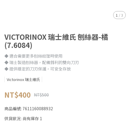
1
/
3
VICTORINOX 瑞士維氏 刨絲器-橘
(7.6084)
◆ 適合需要更多刨絲紋理時使用
◆ 瑞士製造刨絲器，配備鋒利的雙向刀刃
◆ 提供穩定的刀刃保護，可安全存放
Victorinox 瑞士維氏
NT$400
NT$500
商品編號:
7611160088932
供貨狀況:
尚有庫存 1