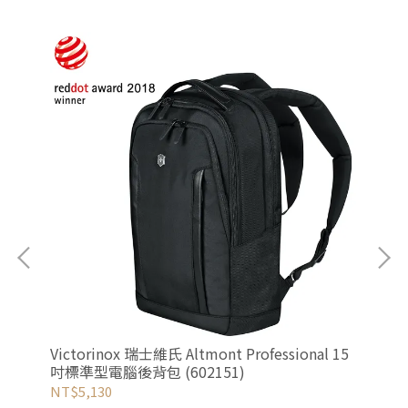
吋豪
Victorinox 瑞士維氏 Altmont Professional 15
Vi
吋標準型電腦後背包 (602151)
腦後
NT$5,130
NT