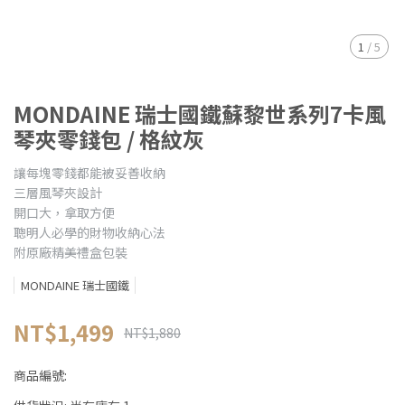
1
/
5
MONDAINE 瑞士國鐵蘇黎世系列7卡風
琴夾零錢包 / 格紋灰
讓每塊零錢都能被妥善收納
三層風琴夾設計
開口大，拿取方便
聰明人必學的財物收納心法
附原廠精美禮盒包裝
MONDAINE 瑞士國鐵
NT$1,499
NT$1,880
商品編號: