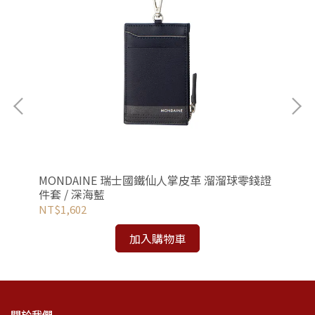
 /
MONDAINE 瑞士國鐵仙人掌皮革 溜溜球零錢證
MO
件套 / 深海藍
CL
NT$1,602
NT
加入購物車
關於我們