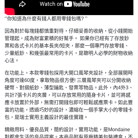
‘’你知道為什麼有錢人都用零錢包嗎? ’’
因為對於每塊錢都慎重對待，仔細妥善的收納，從小錢開始
管理起，成為財富累積的好幫手。 如果你已經有了存放鈔
票和各式卡片的基本長夾/短夾，那麼一個專門存放零錢、
少量紙鈔、和幾張最常用的卡片，是聰明人必學的財物收納
心法。
在功能上，本款零錢包採用大開口風琴夾設計，全部展開時
角度可達60度，拿取物品很方便! 三層風琴夾可以分開收納
硬幣、對摺紙鈔、薄型鑰匙、發票等物品。此外，內4外3、
共計7張卡片的夾層，可以存放常用的隨身卡片，並可將感
應卡放置於外部，無需打開錢包即可輕鬆感應票卡。如此豐
富的功能，透過巧妙的設計，濃縮在一個手掌大小的零錢卡
包，是瑞士實用主義設計的最佳實踐。
精緻用料、優良品質，簡約設計，實用功能，是Mondaine
對都會生活的良品提案。本商品附有原廠精美包裝禮盒，不