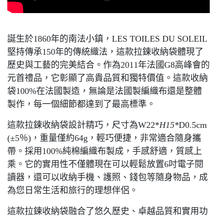
誕生於1860年的南法小鎮，LES TOILES DU SOLEIL
堅持傳承150年的傳統織法，這款拉鍊收納袋體現了
歷史與工藝的完美結合。作為2011年法國G8高峰會的
元首禮品，它彰顯了高貴品質和獨特價值。這款收納
袋100%在法國製造，無論是法國製編織布還是整體
製作，每一個細節都達到了最高標準。
這款拉鍊收納袋設計精巧，尺寸為W22*
H15*
D0.5cm
(±5％)，重量僅約64g，輕巧便捷，非常適合隨身攜
帶。採用100%純棉編織布製成，手感舒適，質感上
乘。它的實用性不僅體現在可以輕鬆放置6吋電子閱
讀器，還可以收納手機、護照、錢包等隨身物品，成
為您日常生活和旅行的理想伴侶。
這款拉鍊收納袋融合了悠久歷史、卓越品質和實用功