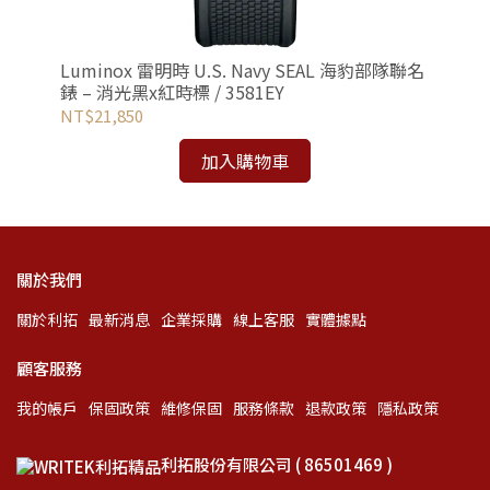
洋潛
Luminox 雷明時 U.S. Navy SEAL 海豹部隊聯名
Lu
錶 – 消光黑x紅時標 / 3581EY
Au
NT$21,850
NT
加入購物車
關於我們
關於利拓
最新消息
企業採購
線上客服
實體據點
顧客服務
我的帳戶
保固政策
維修保固
服務條款
退款政策
隱私政策
利拓股份有限公司 ( 86501469 )