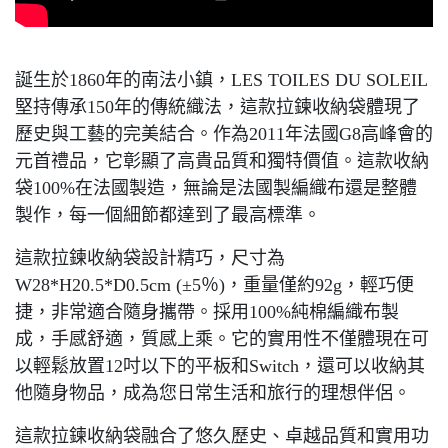
誕生於
1860
年的南法小鎮，
LES TOILES DU SOLEIL
堅持傳承
150
年的傳統織法，這款拉鍊收納袋體現了
歷史與工藝的完美結合。作為
2011
年法國
G8
高峰會的
元首禮品，它彰顯了高貴品質和獨特價值。這款收納
袋
100%
在法國製造，無論是法國製編織布還是整體
製作，每一個細節都達到了最高標準。
這款拉鍊收納袋設計精巧，尺寸為
W28*H20.5*D0.5cm (
±
5
％
)
，重量僅約
92g
，輕巧便
捷，非常適合隨身攜帶。採用
100%
純棉編織布製
成，手感舒適，質感上乘。它的實用性不僅體現在可
以輕鬆放置
12
吋以下的平板和
Switch
，還可以收納其
他隨身物品，成為您日常生活和旅行的理想伴侶。
這款拉鍊收納袋融合了悠久歷史、卓越品質和實用功