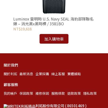
洋潛
Luminox 雷明時 U.S. Navy SEAL 海豹部隊聯名
Lu
錶 – 消光黑x黑時標 / 3581BO
錶 
NT$19,618
NT
加入購物車
關於我們
關於利拓
最新消息
企業採購
線上客服
實體據點
顧客服務
我的帳戶
保固政策
維修保固
服務條款
退款政策
隱私政策
利拓股份有限公司 ( 86501469 )