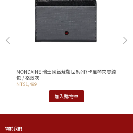
-十
MONDAINE 瑞士國鐵蘇黎世系列7卡風琴夾零錢
MO
包 / 格紋灰
長夾
NT$1,499
NT
加入購物車
關於我們