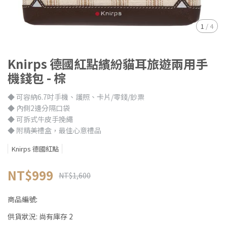
1
/
4
Knirps 德國紅點繽紛貓耳旅遊兩用手
機錢包 - 棕
◆ 可容納6.7吋手機、護照、卡片/零錢/鈔票
◆ 內側2邊分隔口袋
◆ 可拆式牛皮手挽繩
◆ 附精美禮盒，最佳心意禮品
Knirps 德國紅點
NT$999
NT$1,600
商品編號:
供貨狀況:
尚有庫存 2