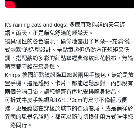
It's raining cats and dogs! 多麼耳熟能詳的天氣諺
語。雨天，正是貓兒舒適的睡覺天。
獨具個性的各色貓咪，偷偷地露出了耳朵~~充滿”德
式幽默”的造型設計、帶點童趣但仍然方正規矩又低
調，搭配繽紛多彩的紅點傘經典條紋印花帆布，無論
晴雨都守護在您身邊。
Knirps 德國紅點繽紛貓耳旅遊兩用手機包，無論是放
置手機，還是護照、卡片，都能輕鬆應對，內部設有
兩個分隔口袋，讓您整齊有序地安排隨身物品。
可拆式牛皮手挽繩和16*11*3cm的尺寸不僅輕巧便
攜，更是讓您在穿梭於城市的街頭巷尾，或是徜徉於
異國的風景名勝時，都可以隨時切換使用方式陪伴您
一路同行。