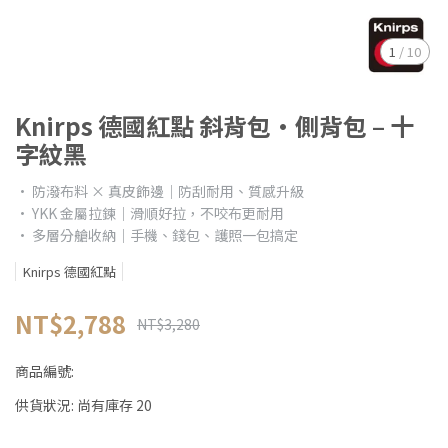
1
/
10
Knirps 德國紅點 斜背包•側背包 – 十
字紋黑
• 防潑布料 × 真皮飾邊｜防刮耐用、質感升級
• YKK 金屬拉鍊｜滑順好拉，不咬布更耐用
• 多層分艙收納｜手機、錢包、護照一包搞定
Knirps 德國紅點
NT$2,788
NT$3,280
商品編號:
供貨狀況:
尚有庫存 20