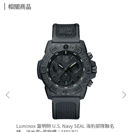
相關商品
洋潛
Luminox 雷明時 U.S. Navy SEAL 海豹部隊聯名
Lu
錶 – 消光黑x黑時標 / 3581BO
海豹