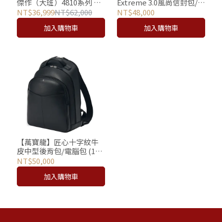
傑作（大班）4810系列 信
Extreme 3.0風尚信封包/斜
差包
背包 - 黑 (M Lock 4810鎖
NT$36,999
NT$62,000
NT$48,000
扣)
加入購物車
加入購物車
【萬寶龍】匠心十字紋牛
皮中型後背包/電腦包 (13
吋筆電)｜MONTBLANC
NT$50,000
加入購物車