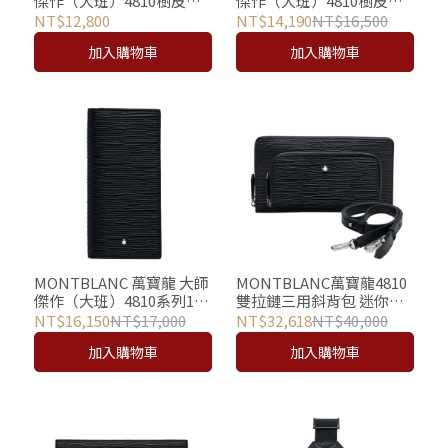
傑作（大班）4810樹皮印
傑作（大班）4810樹皮印
花4卡名片夾
花6卡雙ID證件視窗短夾
NT$12,800
NT$14,190
NT$16,500
加入購物車
加入購物車
MONTBLANC 萬寶龍 大師
MONTBLANC萬寶龍4810
傑作（大班）4810系列15
雙拉鏈三用斜背包 迷你包
卡長夾
(肩背/手拿/附掛)
NT$16,150
NT$17,000
NT$32,618
NT$40,000
加入購物車
加入購物車