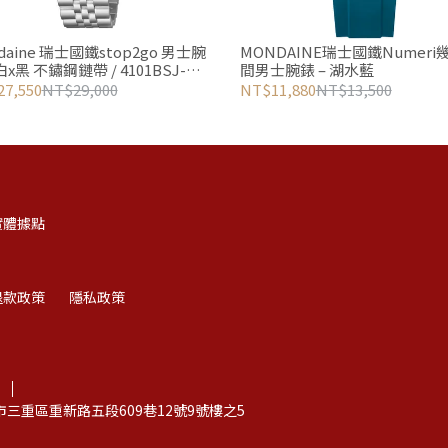
daine 瑞士國鐵stop2go 男士腕
MONDAINE瑞士國鐵Numeri
 白x黑 不鏽鋼鏈帶 / 4101BSJ-
間男士腕錶 – 湖水藍
/ 41mm
7,550
NT$29,000
NT$11,880
NT$13,500
實體據點
退款政策
隱私政策
北市三重區重新路五段609巷12號9號樓之5