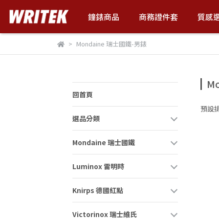
鐘錶商品
商務證件套
質感
Mondaine 瑞士國鐵-男錶
M
回首頁
預設
選品分類
Mondaine 瑞士國鐵
Luminox 雷明時
Knirps 德國紅點
Victorinox 瑞士維氏