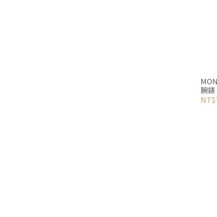
MON
腕錶 白
NT$7