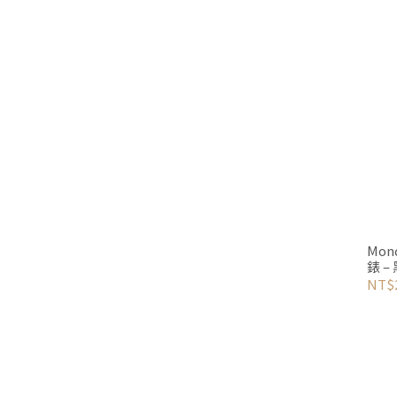
Mon
錶 – 
NT$2