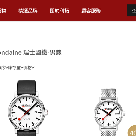
選物
精選品牌
關於利拓
顧客服務
企
ondaine 瑞士國鐵-男錶
排序
庫存量
價格