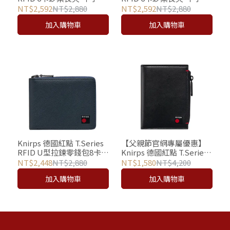
藍
黑
NT$2,592
NT$2,880
NT$2,592
NT$2,880
加入購物車
加入購物車
Knirps 德國紅點 T.Series
【父親節官網專屬優惠】
RFID U型拉鍊零錢包8卡短
Knirps 德國紅點 T.Series
夾-十字紋藍
RFID直式零錢包短夾 -
NT$2,448
NT$2,880
NT$1,580
NT$4,200
Vegan義大利純素皮革
加入購物車
加入購物車